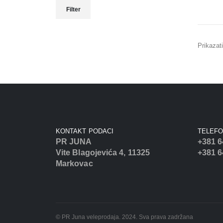
Minimalna
Maksimalna
Filter
cena
cena
Prikazati
KONTAKT PODACI
TELEF
PR JUNA
+381 6
Vite Blagojevića 4, 11325
+381 6
Markovac
© PR Juna veleprodaja. 2024. Sva prava zadržana