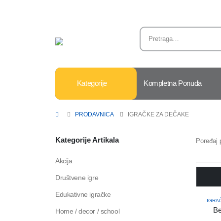
Kategorije
Kompletna Ponuda
PRODAVNICA
IGRAČKE ZA DEČAKE
Kategorije Artikala
Poređaj 
Akcija
Društvene igre
Edukativne igračke
IGRA
Be
Home / decor / school