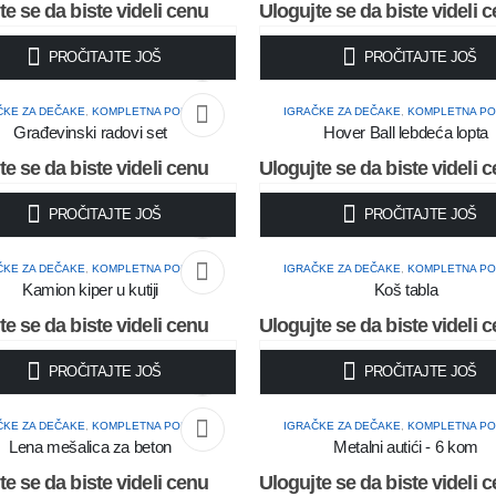
te se da biste videli cenu
Ulogujte se da biste videli 
PROČITAJTE JOŠ
PROČITAJTE JOŠ
ČKE ZA DEČAKE
,
KOMPLETNA PONUDA
IGRAČKE ZA DEČAKE
,
KOMPLETNA P
Građevinski radovi set
Hover Ball lebdeća lopta
te se da biste videli cenu
Ulogujte se da biste videli 
PROČITAJTE JOŠ
PROČITAJTE JOŠ
ČKE ZA DEČAKE
,
KOMPLETNA PONUDA
IGRAČKE ZA DEČAKE
,
KOMPLETNA P
Kamion kiper u kutiji
Koš tabla
te se da biste videli cenu
Ulogujte se da biste videli 
PROČITAJTE JOŠ
PROČITAJTE JOŠ
ČKE ZA DEČAKE
,
KOMPLETNA PONUDA
IGRAČKE ZA DEČAKE
,
KOMPLETNA P
Lena mešalica za beton
Metalni autići - 6 kom
te se da biste videli cenu
Ulogujte se da biste videli 