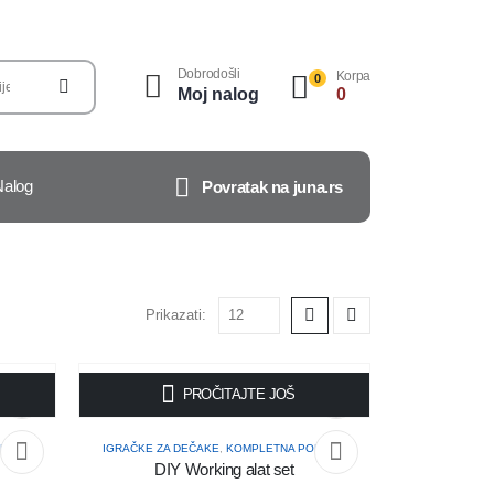
Dobrodošli
Korpa
0
Moj nalog
0
Nalog
Povratak na juna.rs
Prikazati:
PROČITAJTE JOŠ
ONUDA
IGRAČKE ZA DEČAKE
,
KOMPLETNA PONUDA
DIY Working alat set