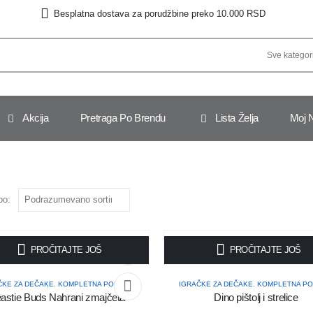
Besplatna dostava za porudžbine preko 10.000 RSD
Akcija
Pretraga Po Brendu
Lista Želja
Moj 
po:
PROČITAJTE JOŠ
PROČITAJTE JOŠ
ČKE ZA DEČAKE
,
KOMPLETNA PONUDA
IGRAČKE ZA DEČAKE
,
KOMPLETNA P
astie Buds Nahrani zmajčeta
Dino pištolj i strelice