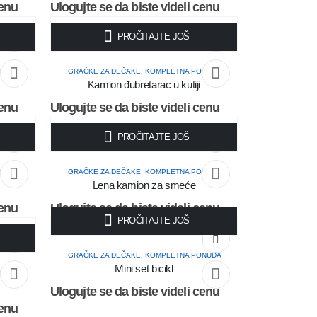
cenu
Ulogujte se da biste videli cenu
PROČITAJTE JOŠ
ONUDA
IGRAČKE ZA DEČAKE
,
KOMPLETNA PONUDA
Kamion đubretarac u kutiji
cenu
Ulogujte se da biste videli cenu
PROČITAJTE JOŠ
ONUDA
IGRAČKE ZA DEČAKE
,
KOMPLETNA PONUDA
Lena kamion za smeće
cenu
Ulogujte se da biste videli cenu
PROČITAJTE JOŠ
IGRAČKE ZA DEČAKE
,
KOMPLETNA PONUDA
Mini set bicikl
ONUDA
Ulogujte se da biste videli cenu
cenu