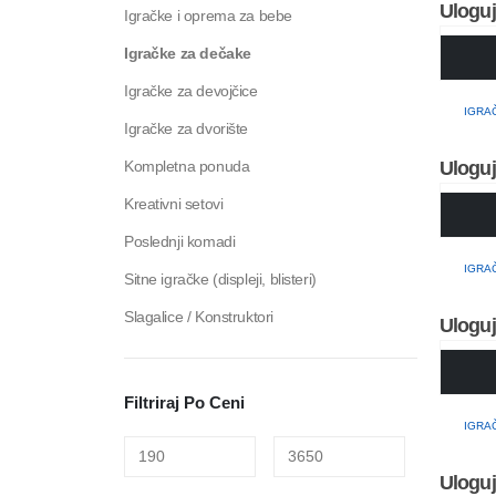
Uloguj
Igračke i oprema za bebe
Igračke za dečake
Igračke za devojčice
IGRA
Igračke za dvorište
Kompletna ponuda
Uloguj
Kreativni setovi
Poslednji komadi
IGRA
Sitne igračke (displeji, blisteri)
Slagalice / Konstruktori
Uloguj
Filtriraj Po Ceni
IGRA
Uloguj