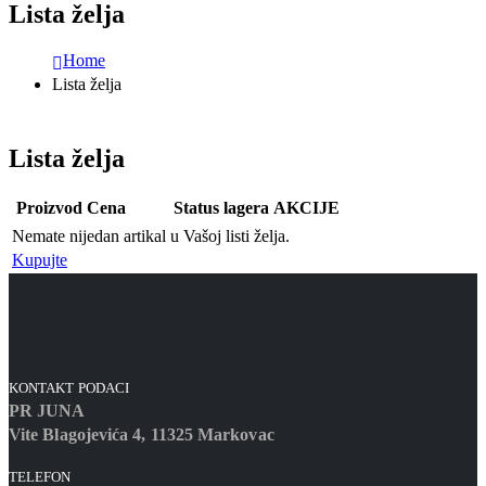
Lista želja
Home
Lista želja
Lista želja
Proizvod
Status lagera
Nemate nijedan artikal u Vašoj listi želja.
Kupujte
KONTAKT PODACI
PR JUNA
Vite Blagojevića 4, 11325 Markovac
TELEFON