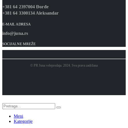
+381 64 2397004 Đorđe
+381 64 3300134 Aleksandar
E-MAIL ADRESA
info@juna.rs
SOCIJALNE MREŽE
© PR Juna veleprodaja. 2024. Sva prava zadržana
Meni
Kategorije