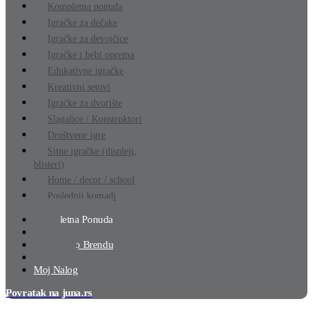
Kompletna ponuda
Igračke za dečake
Igračke za devojčice
Igračke i bebi oprema
Edukativne igračke
Kreativni setovi
Igračke za dvorište
Slagalice / Konstruktori
Društvene igre
Sitne igračke (displeji,
blisteri)
Home / decor / school
Poslednji komadi
Kompletna Ponuda
Akcija
Pretraga Po Brendu
Lista Želja
Moj Nalog
Povratak na juna.rs