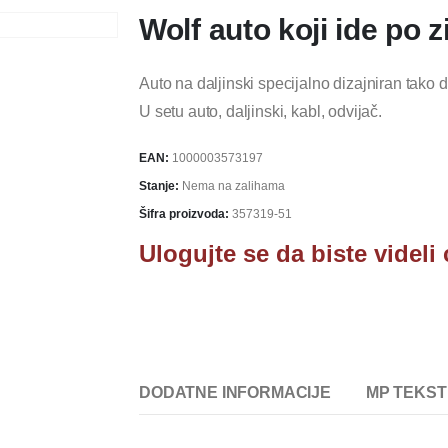
Wolf auto koji ide po z
Auto na daljinski specijalno dizajniran tako 
U setu auto, daljinski, kabl, odvijač.
EAN:
1000003573197
Stanje:
Nema na zalihama
Šifra proizvoda:
357319-51
Ulogujte se da biste videli
DODATNE INFORMACIJE
MP TEKST