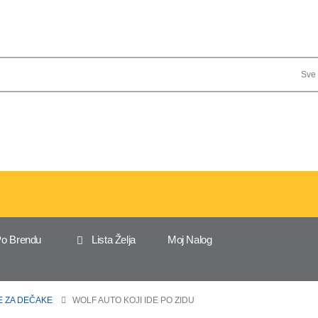
Po Brendu
Lista Želja
Moj Nalog
E ZA DEČAKE
WOLF AUTO KOJI IDE PO ZIDU