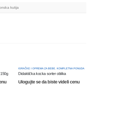
onska kutija
IGRAČKE I OPREMA ZA BEBE
,
KOMPLETNA PONUDA
 150g
Didaktička kocka sorter oblika
cenu
Ulogujte se da biste videli cenu