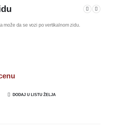
idu
da može da se vozi po vertikalnom zidu.
 cenu
DODAJ U LISTU ŽELJA