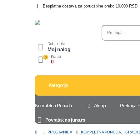
Besplatna dostava za porudžbine preko 10.000 RSD
Dobrodošli
Moj nalog
Korpa
0
0
Kategorije
Kompletna Ponuda
Akcija
Pretraga 
Povratak na juna.rs
PRODAVNICA
KOMPLETNA PONUDA
,
IGRAČK