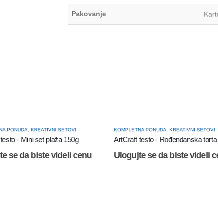
Pakovanje
Kart
NA PONUDA
,
KREATIVNI SETOVI
KOMPLETNA PONUDA
,
KREATIVNI SETOVI
 testo - Mini set plaža 150g
ArtCraft testo - Rođendanska torta
te se da biste videli cenu
Ulogujte se da biste videli 