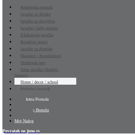
Kompletna ponuda
Igračke za dečake
Igračke za devojčice
Igračke i bebi oprema
Edukativne igračke
Kreativni setovi
Igračke za dvorište
Slagalice / Konstruktori
Društvene igre
Sitne igračke (displeji,
blisteri)
Home / decor / school
Poslednji komadi
Kompletna Ponuda
Akcija
Pretraga Po Brendu
Lista Želja
Moj Nalog
Povratak na juna.rs