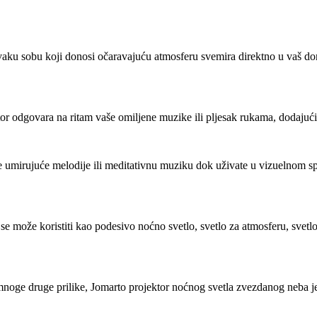
aku sobu koji donosi očaravajuću atmosferu svemira direktno u vaš do
ektor odgovara na ritam vaše omiljene muzike ili pljesak rukama, dodaj
umirujuće melodije ili meditativnu muziku dok uživate u vizuelnom sp
može koristiti kao podesivo noćno svetlo, svetlo za atmosferu, svetlosn
mnoge druge prilike, Jomarto projektor noćnog svetla zvezdanog neba je