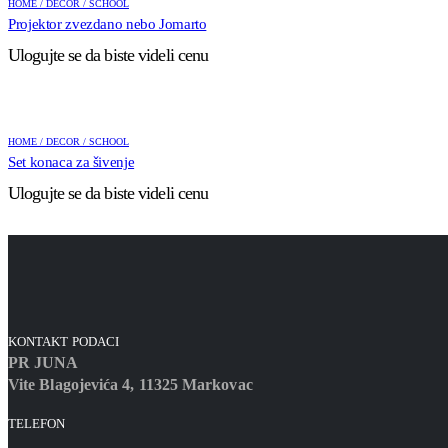
HOME / DECOR / SCHOOL
Projektor zvezdano nebo Jomarto
Ulogujte se da biste videli cenu
HOME / DECOR / SCHOOL
Set konaca za šivenje
Ulogujte se da biste videli cenu
KONTAKT PODACI
PR JUNA
Vite Blagojevića 4, 11325 Markovac
TELEFON