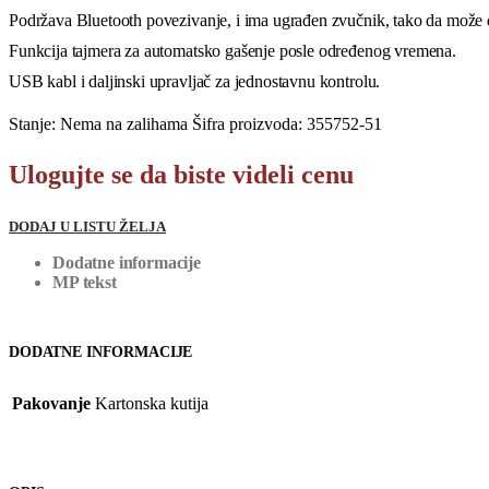
Podržava Bluetooth povezivanje, i ima ugrađen zvučnik, tako da može d
Funkcija tajmera za automatsko gašenje posle određenog vremena.
USB kabl i daljinski upravljač za jednostavnu kontrolu.
Stanje:
Nema na zalihama
Šifra proizvoda:
355752-51
Ulogujte se da biste videli cenu
DODAJ U LISTU ŽELJA
Dodatne informacije
MP tekst
DODATNE INFORMACIJE
Pakovanje
Kartonska kutija