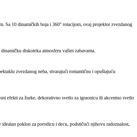
m. Sa 10 dinamičkih boja i 360° rotacijom, ovaj projektor zvezdanog
ući dinamičku diskoteka atmosferu vašim zabavama.
ektaklu zvezdanog neba, stvarajući romantičnu i opuštajuću
i efekti za žurke, dekorativno svetlo za igraonicu ili akcentno svetlo
 idealan poklon za porodicu i decu, podstičući njihovu radoznalost,