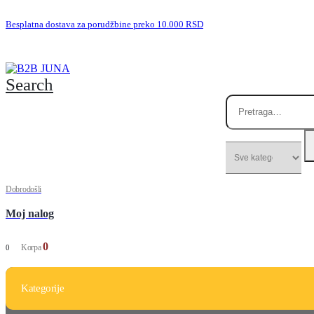
Besplatna dostava za porudžbine preko 10.000 RSD
Search
Dobrodošli
Moj nalog
0
Korpa
0
Kategorije