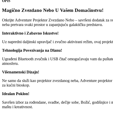
OPIS
Magično Zvezdano Nebo U Vašem Domaćinstvu!
Otkrijte Adventure Projektor Zvezdano Nebo – savršeni dodatak za sv
neba pretvara svaki prostor u zapanjujuću galaktičku predstavu.
Interaktivno i Zabavno Iskustvo!
Uz napredni daljinski upravljač i zvučno aktivirani režim, ovaj proj
Tehnologija Povezivanja na Dlanu!
Ugrađeni Bluetooth zvučnik i USB čitač omogućavaju vam da puštate 
atmosferu.
Višenamenski Dizajn!
Ne samo da služi kao projektor zvezdanog neba, Adventure projektor se 
za kućni bioskop.
Idealan Poklon!
Savršen izbor za rođendane, svadbe, dečije sobe, Božić, godišnjice i 
maštu i kreativnost.