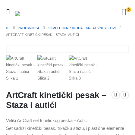
0
PRODAVNICA
KOMPLETNA PONUDA
,
KREATIVNI SETOVI
ARTCRAFT KINETIČKI PESAK – STAZA I AUTIĆI
ArtCraft kinetički pesak –
Staza i autići
Veliki ArtCraft set kinetičkog peska – Autići.
Set sadrži kinetički pesak, trkačku stazu, i plastične elemente