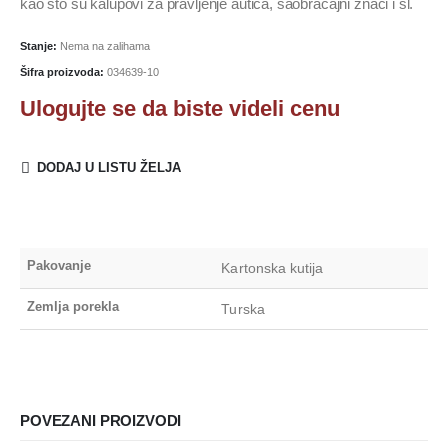
kao što su kalupovi za pravljenje autića, saobraćajni znaci i sl.
Stanje:
Nema na zalihama
Šifra proizvoda:
034639-10
Ulogujte se da biste videli cenu
DODAJ U LISTU ŽELJA
Pakovanje
Kartonska kutija
Zemlja porekla
Turska
POVEZANI PROIZVODI