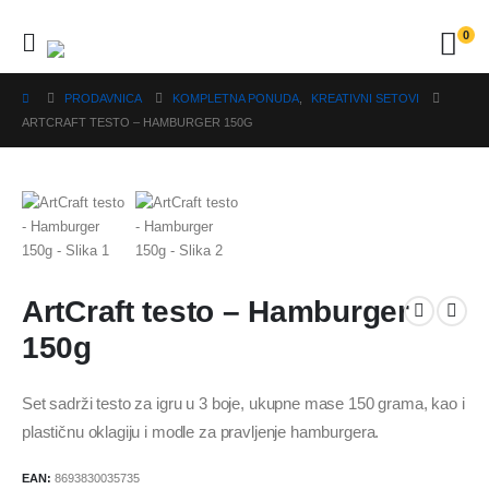
0
PRODAVNICA
KOMPLETNA PONUDA
,
KREATIVNI SETOVI
ARTCRAFT TESTO – HAMBURGER 150G
ArtCraft testo – Hamburger
150g
Set sadrži testo za igru u 3 boje, ukupne mase 150 grama, kao i
plastičnu oklagiju i modle za pravljenje hamburgera.
EAN:
8693830035735