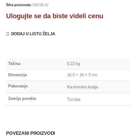
Šifra proizvoda:
035735-10
Ulogujte se da biste videli cenu
DODAJ U LISTU ŽELJA
Težina
0,22 kg
Dimenzije
16,5 × 16 × 5 cm
Pakovanje
Kartonska kutija
Zemlja porekla
Turska
POVEZANI PROIZVODI