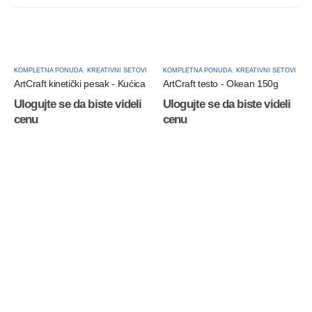
KOMPLETNA PONUDA
,
KREATIVNI SETOVI
KOMPLETNA PONUDA
,
KREATIVNI SETOVI
ArtCraft kinetički pesak - Kućica
ArtCraft testo - Okean 150g
Ulogujte se da biste videli
Ulogujte se da biste videli
cenu
cenu