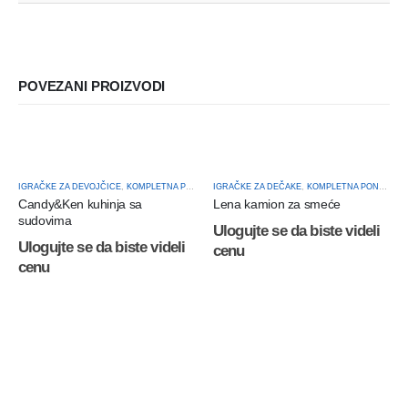
POVEZANI PROIZVODI
IGRAČKE ZA DEVOJČICE
,
KOMPLETNA PONUDA
IGRAČKE ZA DEČAKE
,
KOMPLETNA PONUDA
Candy&Ken kuhinja sa
Lena kamion za smeće
sudovima
Ulogujte se da biste videli
Ulogujte se da biste videli
cenu
cenu