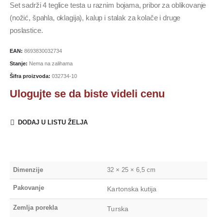
Set sadrži 4 teglice testa u raznim bojama, pribor za oblikovanje
(nožić, špahla, oklagija), kalup i stalak za kolače i druge
poslastice.
EAN:
8693830032734
Stanje:
Nema na zalihama
Šifra proizvoda:
032734-10
Ulogujte se da biste videli cenu
DODAJ U LISTU ŽELJA
Dimenzije
32 × 25 × 6,5 cm
Pakovanje
Kartonska kutija
Zemlja porekla
Turska