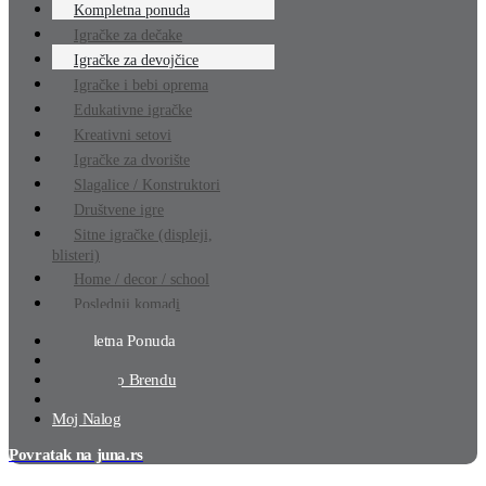
Kompletna ponuda
Igračke za dečake
Igračke za devojčice
Igračke i bebi oprema
Edukativne igračke
Kreativni setovi
Igračke za dvorište
Slagalice / Konstruktori
Društvene igre
Sitne igračke (displeji,
blisteri)
Home / decor / school
Poslednji komadi
Kompletna Ponuda
Akcija
Pretraga Po Brendu
Lista Želja
Moj Nalog
Povratak na juna.rs