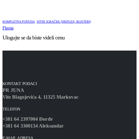
KOMPLETNA PONUDA
,
SITNE IGRAČKE (DISPLEJI, BLISTERI)
Flauta
Ulogujte se da biste videli cenu
KONTAKT PODACI
PR JUNA
Vite Blagojevića 4, 11325 Markovac
TELEFON
+381 64 2397004 Đorđe
+381 64 3300134 Aleksandar
E-MAIL ADRESA