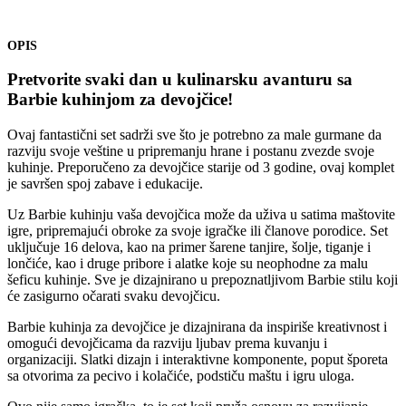
OPIS
Pretvorite svaki dan u kulinarsku avanturu sa
Barbie kuhinjom za devojčice!
Ovaj fantastični set sadrži sve što je potrebno za male gurmane da
razviju svoje veštine u pripremanju hrane i postanu zvezde svoje
kuhinje. Preporučeno za devojčice starije od 3 godine, ovaj komplet
je savršen spoj zabave i edukacije.
Uz Barbie kuhinju vaša devojčica može da uživa u satima maštovite
igre, pripremajući obroke za svoje igračke ili članove porodice. Set
uključuje 16 delova, kao na primer šarene tanjire, šolje, tiganje i
lončiće, kao i druge pribore i alatke koje su neophodne za malu
šeficu kuhinje. Sve je dizajnirano u prepoznatljivom Barbie stilu koji
će zasigurno očarati svaku devojčicu.
Barbie kuhinja za devojčice je dizajnirana da inspiriše kreativnost i
omogući devojčicama da razviju ljubav prema kuvanju i
organizaciji. Slatki dizajn i interaktivne komponente, poput šporeta
sa otvorima za pecivo i kolačiće, podstiču maštu i igru uloga.