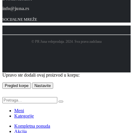
info@juna.rs
SOCIJALNE MREŽE
© PR Juna veleprodaja. 2024. Sva prava zadržana
Upravo ste dodali ovaj proizvod u korpu:
Pregled korpe
Nastavite
Meni
Kategorije
Kompletna ponuda
Akcija