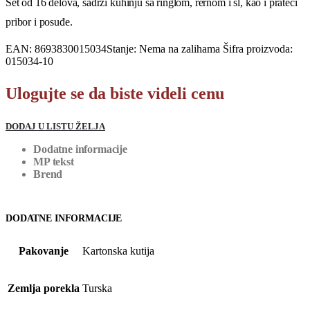
Set od 16 delova, sadrži kuhinju sa ringlom, rernom i sl, kao i prateći
pribor i posuđe.
EAN:
8693830015034
Stanje:
Nema na zalihama
Šifra proizvoda:
015034-10
Ulogujte se da biste videli cenu
DODAJ U LISTU ŽELJA
Dodatne informacije
MP tekst
Brend
DODATNE INFORMACIJE
Pakovanje
Kartonska kutija
Zemlja porekla
Turska