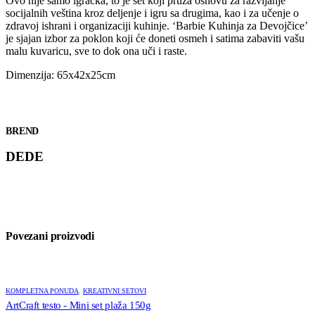
Ovo nije samo igračka, to je set koji pruža osnovu za razvijanje
socijalnih veština kroz deljenje i igru sa drugima, kao i za učenje o
zdravoj ishrani i organizaciji kuhinje. ‘Barbie Kuhinja za Devojčice’
je sjajan izbor za poklon koji će doneti osmeh i satima zabaviti vašu
malu kuvaricu, sve to dok ona uči i raste.
Dimenzija: 65x42x25cm
BREND
DEDE
Povezani proizvodi
KOMPLETNA PONUDA
,
KREATIVNI SETOVI
ArtCraft testo - Mini set plaža 150g