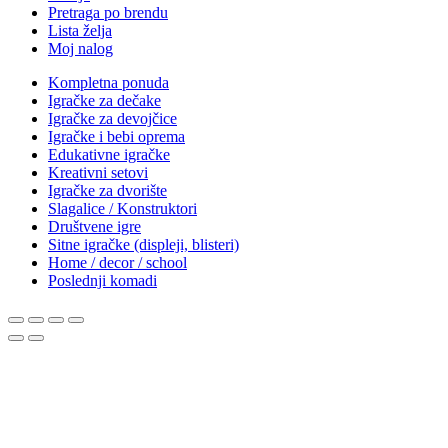
Pretraga po brendu
Lista želja
Moj nalog
Kompletna ponuda
Igračke za dečake
Igračke za devojčice
Igračke i bebi oprema
Edukativne igračke
Kreativni setovi
Igračke za dvorište
Slagalice / Konstruktori
Društvene igre
Sitne igračke (displeji, blisteri)
Home / decor / school
Poslednji komadi