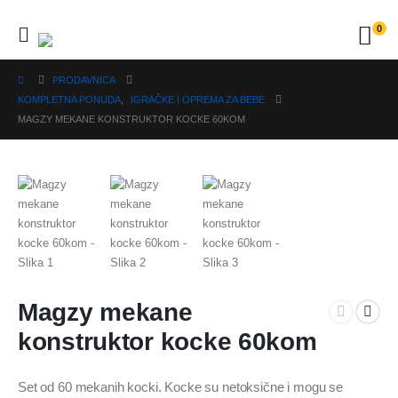
0
PRODAVNICA
KOMPLETNA PONUDA
,
IGRAČKE I OPREMA ZA BEBE
MAGZY MEKANE KONSTRUKTOR KOCKE 60KOM
Magzy mekane
konstruktor kocke 60kom
Set od 60 mekanih kocki. Kocke su netoksične i mogu se