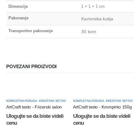
Dimenzije
1 × 1 × 1 cm
Pakovanje
Kartonska kutija
Transportno pakovanje
30 kom
POVEZANI PROIZVODI
KOMPLETNA PONUDA
,
KREATIVNI SETOVI
KOMPLETNA PONUDA
,
KREATIVNI SETOVI
ArtCraft testo - Frizerski salon
ArtCraft testo - Krompirko 150g
Ulogujte se da biste videli
Ulogujte se da biste videli
cenu
cenu