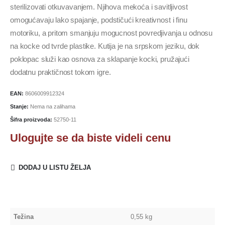
sterilizovati otkuvavanjem. Njihova mekoća i savitljivost
omogućavaju lako spajanje, podstičući kreativnost i finu
motoriku, a pritom smanjuju mogucnost povredjivanja u odnosu
na kocke od tvrde plastike. Kutija je na srpskom jeziku, dok
poklopac služi kao osnova za sklapanje kocki, pružajući
dodatnu praktičnost tokom igre.
EAN:
8606009912324
Stanje:
Nema na zalihama
Šifra proizvoda:
52750-11
Ulogujte se da biste videli cenu
DODAJ U LISTU ŽELJA
Težina
0,55 kg