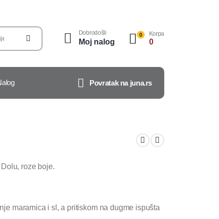
Dobrodošli
Korpa
0
Moj nalog
0
Nalog
Povratak na juna.rs
Dolu, roze boje.
tenje maramica i sl, a pritiskom na dugme ispušta