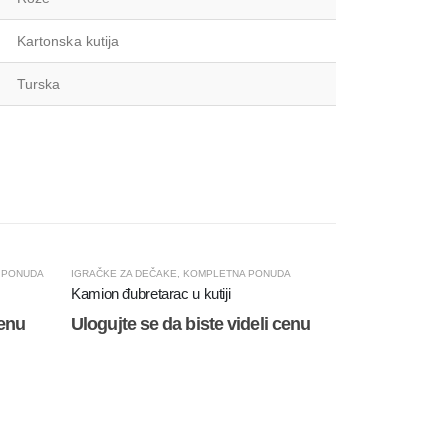
Kartonska kutija
Turska
 PONUDA
IGRAČKE ZA DEČAKE
,
KOMPLETNA PONUDA
Kamion đubretarac u kutiji
cenu
Ulogujte se da biste videli cenu