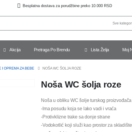
Besplatna dostava za porudžbine preko 10.000 RSD
Akcija
Pretraga Po Brendu
Lista Želja
Moj 
 I OPREMA ZA BEBE
NOŠA WC ŠOLJA ROZE
Noša WC šolja roze
Noša u obliku WC šolje turskog proizvođača 
-Ima posudu koja se lako vadi i vraća
-Protivklizne trake sa donje strane
-Vodokotlić koji služi kao prostor za skladiš