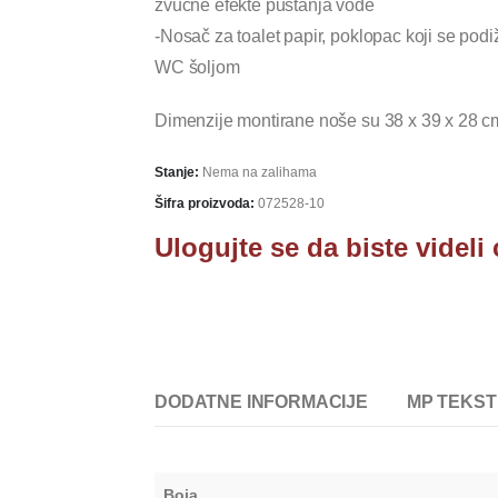
zvučne efekte puštanja vode
-Nosač za toalet papir, poklopac koji se podi
WC šoljom
Dimenzije montirane noše su 38 x 39 x 28 c
Stanje:
Nema na zalihama
Šifra proizvoda:
072528-10
Ulogujte se da biste videli
DODATNE INFORMACIJE
MP TEKST
Boja