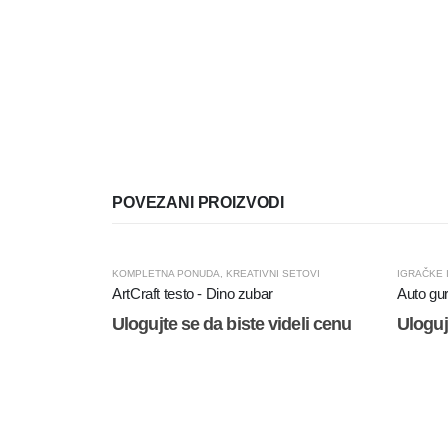
POVEZANI PROIZVODI
KOMPLETNA PONUDA
,
KREATIVNI SETOVI
IGRAČKE 
ArtCraft testo - Dino zubar
Auto gur
Ulogujte se da biste videli cenu
Uloguj