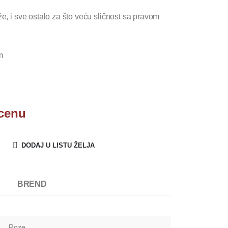
že, i sve ostalo za što veću sličnost sa pravom
m
 cenu
DODAJ U LISTU ŽELJA
BREND
Roze