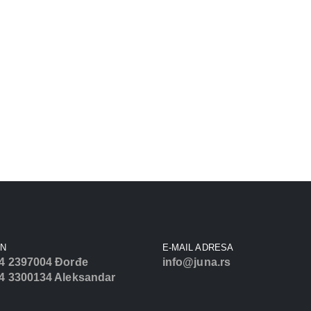
ON
E-MAIL ADRESA
4 2397004 Đorđe
info@juna.rs
4 3300134 Aleksandar