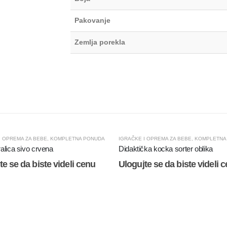
Pakovanje
Zemlja porekla
I OPREMA ZA BEBE
,
KOMPLETNA PONUDA
IGRAČKE I OPREMA ZA BEBE
,
KOMPLETNA
alica sivo crvena
Didaktička kocka sorter oblika
te se da biste videli cenu
Ulogujte se da biste videli 