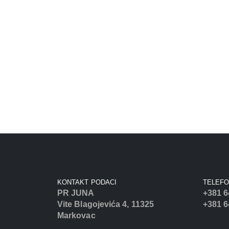
KONTAKT PODACI
TELEF
PR JUNA
+381 6
Vite Blagojevića 4, 11325
+381 6
Markovac