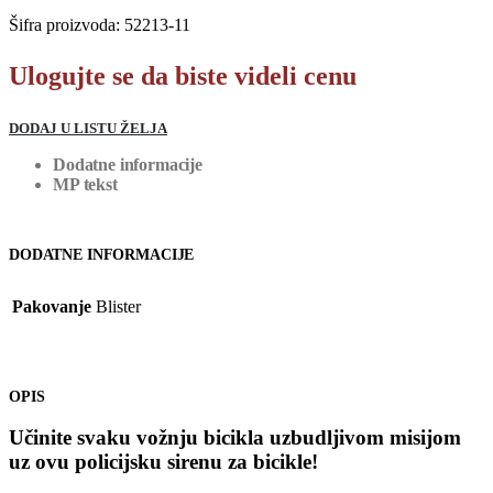
Šifra proizvoda:
52213-11
Ulogujte se da biste videli cenu
DODAJ U LISTU ŽELJA
Dodatne informacije
MP tekst
DODATNE INFORMACIJE
Pakovanje
Blister
OPIS
Učinite svaku vožnju bicikla uzbudljivom misijom
uz ovu policijsku sirenu za bicikle!