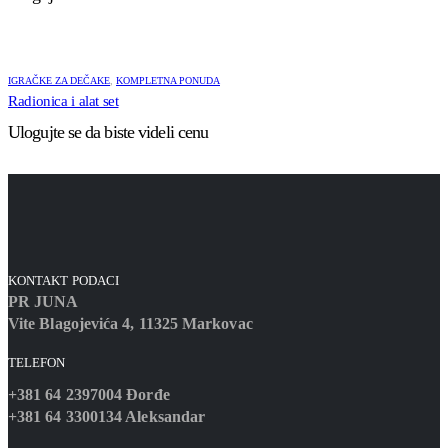
IGRAČKE ZA DEČAKE
,
KOMPLETNA PONUDA
Radionica i alat set
Ulogujte se da biste videli cenu
KONTAKT PODACI
PR JUNA
Vite Blagojevića 4, 11325 Markovac
TELEFON
+381 64 2397004 Đorđe
+381 64 3300134 Aleksandar