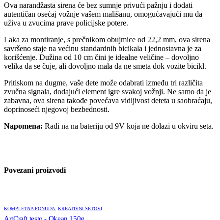
Ova narandžasta sirena će bez sumnje privući pažnju i dodati
autentičan osećaj vožnje vašem mališanu, omogućavajući mu da
uživa u zvucima prave policijske potere.
Laka za montiranje, s prečnikom obujmice od 22,2 mm, ova sirena
savršeno staje na većinu standardnih bicikala i jednostavna je za
korišćenje. Dužina od 10 cm čini je idealne veličine – dovoljno
velika da se čuje, ali dovoljno mala da ne smeta dok vozite bicikl.
Pritiskom na dugme, vaše dete može odabrati između tri različita
zvučna signala, dodajući element igre svakoj vožnji. Ne samo da je
zabavna, ova sirena takođe povećava vidljivost deteta u saobraćaju,
doprinoseći njegovoj bezbednosti.
Napomena:
Radi na na bateriju od 9V koja ne dolazi u okviru seta.
Povezani proizvodi
KOMPLETNA PONUDA
,
KREATIVNI SETOVI
ArtCraft testo - Okean 150g