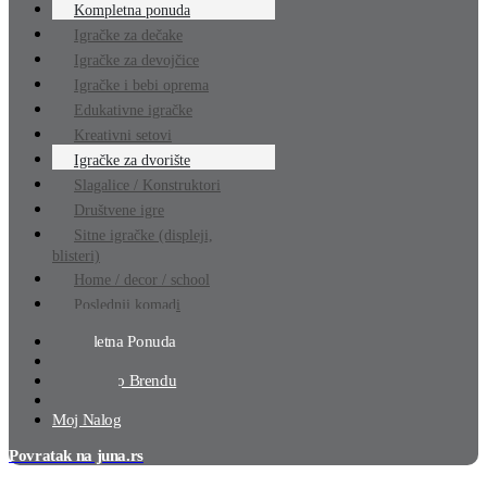
Kompletna ponuda
Igračke za dečake
Igračke za devojčice
Igračke i bebi oprema
Edukativne igračke
Kreativni setovi
Igračke za dvorište
Slagalice / Konstruktori
Društvene igre
Sitne igračke (displeji,
blisteri)
Home / decor / school
Poslednji komadi
Kompletna Ponuda
Akcija
Pretraga Po Brendu
Lista Želja
Moj Nalog
Povratak na juna.rs