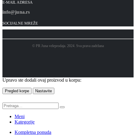
E-MAIL ADRESA
info@juna.rs
SOCIJALNE MREŽE
© PR Juna veleprodaja. 2024. Sva prava zadržana
Upravo ste dodali ovaj proizvod u korpu:
Pregled korpe
Nastavite
Meni
Kategorije
Kompletna ponuda