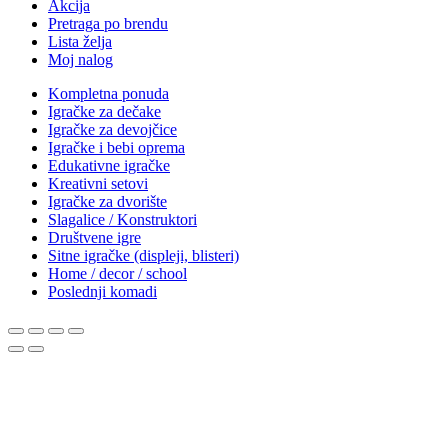
Akcija
Pretraga po brendu
Lista želja
Moj nalog
Kompletna ponuda
Igračke za dečake
Igračke za devojčice
Igračke i bebi oprema
Edukativne igračke
Kreativni setovi
Igračke za dvorište
Slagalice / Konstruktori
Društvene igre
Sitne igračke (displeji, blisteri)
Home / decor / school
Poslednji komadi