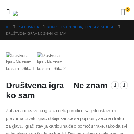
0
PRODAVNICA
KOMPLETNA PONUDA
,
DRUŠTVENE IGRE
DRUŠTVENA IGRA – NE ZNAM KO SAM
Društvena igra – Ne znam
ko sam
Zabavna društvena igra za celu porodicu sa jednostavnim
pravilima. Svaki igrač dobija kartice sa pojmom, žetone i traku
za glavu. Igrač stavlja karticu na čelo pomoću trake, tako da svi
osim njega vide šta je na kartici. Postavljanjem pitanja ostalim