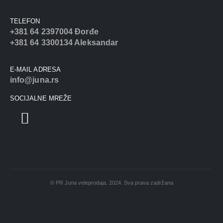
TELEFON
+381 64 2397004 Đorđe
+381 64 3300134 Aleksandar
E-MAIL ADRESA
info@juna.rs
SOCIJALNE MREŽE
© PR Juna veleprodaja. 2024. Sva prava zadržana