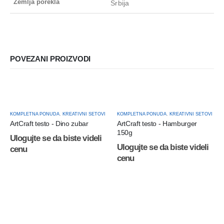
Zemlja porekla
Srbija
POVEZANI PROIZVODI
KOMPLETNA PONUDA
,
KREATIVNI SETOVI
KOMPLETNA PONUDA
,
KREATIVNI SETOVI
ArtCraft testo - Dino zubar
ArtCraft testo - Hamburger
150g
Ulogujte se da biste videli
Ulogujte se da biste videli
cenu
cenu