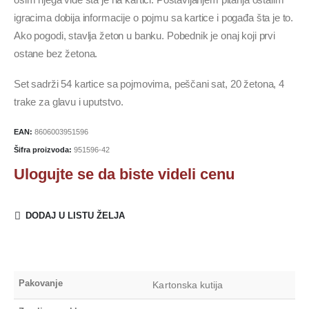
igracima dobija informacije o pojmu sa kartice i pogađa šta je to.
Ako pogodi, stavlja žeton u banku. Pobednik je onaj koji prvi
ostane bez žetona.
Set sadrži 54 kartice sa pojmovima, peščani sat, 20 žetona, 4
trake za glavu i uputstvo.
EAN:
8606003951596
Šifra proizvoda:
951596-42
Ulogujte se da biste videli cenu
DODAJ U LISTU ŽELJA
Pakovanje
Kartonska kutija